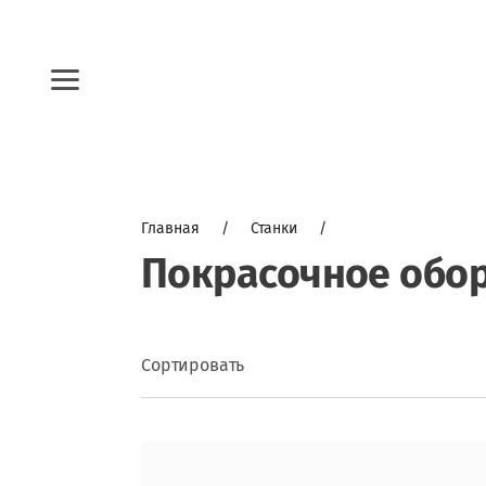
Вход в кабинет
Каталог
Главная
     /     
Станки
     /     
СТАНКИ
Покрасочное обо
СОЛНЕЧНЫЕ ПАНЕЛИ
Сортировать
ФРЕЗЫ И ПИЛЫ
ПРОГРАММНОЕ ОБЕСПЕЧНИЕ