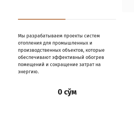
КРОМОЧНЫЕ
ЦЕНТР
И
ПАЛЬЧИКОВЫЕ
КРОМКО-
ФРЕЗЫ
УСЛУГИ
ФРЕЗЕРНЫЕ
ПРОЕКТИРОВАНИЯ
СТАНКИ
ШВЕЙНЫЕ
Мы разрабатываем проекты систем
ЛАЗЕРНО-
МАШИНКИ
ГРАВИРОВАЛЬНЫЕ
отопления для промышленных и
СТАНКИ
производственных объектов, которые
Главная
обеспечивают эффективный обогрев
ЛЕНТОЧНОПИЛЬНЫЕ
помещений и сокращение затрат на
О
СТАНКИ
компании
энергию.
И
ЛОБЗИКИ
Контакты
0
сўм
ОБОРУДОВАНИЕ
ДЛЯ
Напишите
ОБРАБОТКИ
нам
СТЕКЛА
Сервис
Центр
ОВАЛЬНЫЕ
КРОМКООБЛИЦОВОЧНЫЕ
Каталог
СТАНКИ