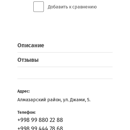
Добавить к сравнению
ОКУТЫВАЮЩИЕ
СТАНКИ
Назад
ПОКРАСОЧНОЕ
ОБОРУДОВАНИЕ
Вход
Описание
ПРЕССЫ
в
кабинет
Отзывы
ПРЯМОЛИНЕЙНЫЕ
КРОМОЧНЫЕ
Логин
СТАНКИ
или
e-
РАСКРОЕЧНЫЕ
mail:
Адрес:
ЦЕНТРЫ
Алмазарский район, ул. Джами, 5.
РЕЙСМУСОВЫЕ
СТАНКИ
Пароль:
Телефон:
+998 99 880 22 88
СВЕРЛИЛЬНО-
+998 99 444 78 68
ПАЗОВАЛЬНЫЕ